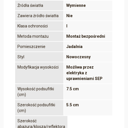
Źródła światła
Wymienne
Zawiera źródło światła
Nie
Klasa ochroności
I
Metoda montażu
Montaż bezpośredni
Pomieszczenie
Jadalnia
Styl
Nowoczesny
Modyfikacja wysokości
Możliwa przez
elektryka z
uprawnieniami SEP
Wysokość podsufitki
7.5 cm
(cm)
Szerokość podsufitki
5.5 cm
(cm)
Szerokość
abażura/klosza/reflektora