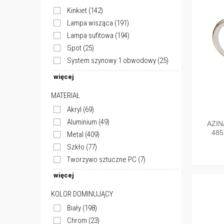
Kinkiet
(142)
Lampa wisząca
(191)
Lampa sufitowa
(194)
Spot
(25)
System szynowy 1 obwodowy
(25)
więcej
MATERIAŁ
Akryl
(69)
Aluminium
(49)
AZIN
485
Metal
(409)
Szkło
(77)
Tworzywo sztuczne PC
(7)
więcej
KOLOR DOMINUJĄCY
Biały
(198)
Chrom
(23)