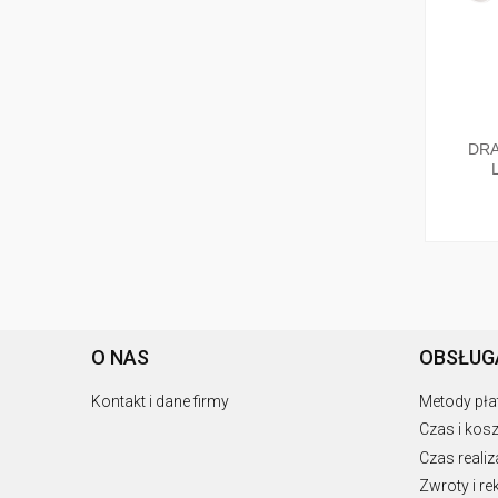
DRA
O NAS
OBSŁUG
Kontakt i dane firmy
Metody pła
Czas i kos
Czas reali
Zwroty i r