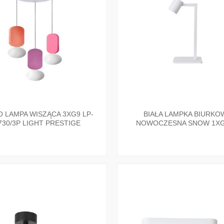
O LAMPA WISZĄCA 3XG9 LP-
BIAŁA LAMPKA BIURKO
730/3P LIGHT PRESTIGE
NOWOCZESNA SNOW 1X
LP-731/1T WH LIGHT PRE