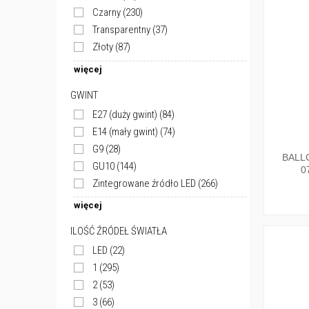
Czarny
(230)
Transparentny
(37)
Złoty
(87)
więcej
GWINT
E27 (duży gwint)
(84)
E14 (mały gwint)
(74)
G9
(28)
BALL
GU10
(144)
0
Zintegrowane źródło LED
(266)
więcej
ILOŚĆ ŹRÓDEŁ ŚWIATŁA
LED
(22)
1
(295)
2
(53)
3
(66)