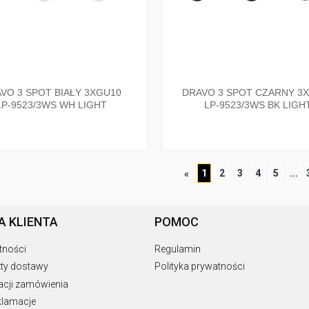
VO 3 SPOT BIAŁY 3XGU10
DRAVO 3 SPOT CZARNY 3
LP-9523/3WS WH LIGHT
LP-9523/3WS BK LIGH
PRESTIGE
PRESTIGE
1
2
3
4
5
...
«
A KLIENTA
POMOC
tności
Regulamin
zty dostawy
Polityka prywatności
zacji zamówienia
eklamacje